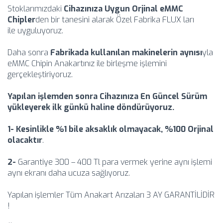
Stoklarımızdaki
Cihazınıza Uygun Orjinal eMMC
Chipler
den bir tanesini alarak Özel Fabrika FLUX ları
ile uyguluyoruz.
Daha sonra
Fabrikada kullanılan makinelerin aynısı
yla
eMMC Chipin Anakartınız ile birleşme işlemini
gerçekleştiriyoruz.
Yapılan işlemden sonra Cihazınıza En Güncel Sürüm
yükleyerek ilk günkü haline döndürüyoruz.
1-
Kesinlikle %1 bile aksaklık olmayacak, %100 Orjinal
olacaktır
.
2-
Garantiye 300 – 400 Tl para vermek yerine aynı işlemi
aynı ekranı daha ucuza sağlıyoruz.
Yapılan işlemler Tüm Anakart Arızaları 3 AY GARANTİLİDİR
!